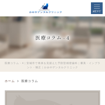
MENU
医療コラム - 4
医療コラム - 4｜安城市で将来を見据えた予防型精密歯科｜審美・インプラ
ント・矯正｜かみやデンタルクリニック
ホーム
医療コラム