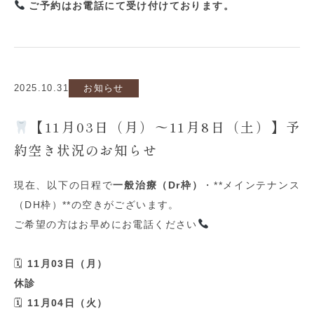
ご予約はお電話にて受け付けております。
2025.10.31
お知らせ
【11月03日（月）〜11月8日（土）】予
約空き状況のお知らせ
現在、以下の日程で
一般治療（
Dr
枠）
・
**
メインテナンス
（
DH
枠）
**
の空きがございます。
ご希望の方はお早めにお電話ください
🗓
11
月
03
日（月）
休診
🗓
11
月
04
日（火）