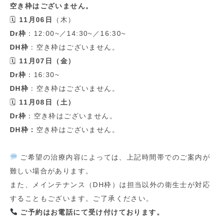
空き枠はございません。
🗓
11
月
06
日
（木）
Dr
枠
：
12:00~
／
14:30~
／
16:30~
DH
枠
：空き枠はございません。
🗓
11
月
07
日（金）
Dr
枠
：
16:30~
DH
枠
：空き枠はございません。
🗓
11
月
08
日（土）
Dr
枠
：空き枠はございません。
DH
枠：
空き枠はございません。
ご希望の治療内容によっては、上記時間帯でのご案内が
難しい場合があります。
また、メインテナンス（
DH
枠）は担当以外の衛生士が対応
することもございます。ご了承ください。
ご予約はお電話にて受け付けております。