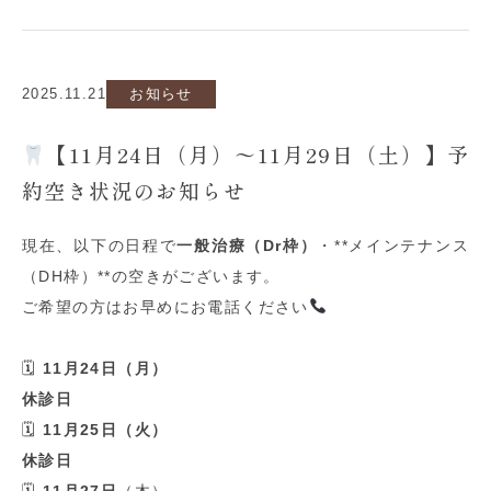
2025.11.21
お知らせ
【11月24日（月）〜11月29日（土）】予
約空き状況のお知らせ
現在、以下の日程で
一般治療（
Dr
枠）
・
**
メインテナンス
（
DH
枠）
**
の空きがございます。
ご希望の方はお早めにお電話ください
🗓
11
月24
日（月）
休診日
🗓
11
月25
日（火）
休診日