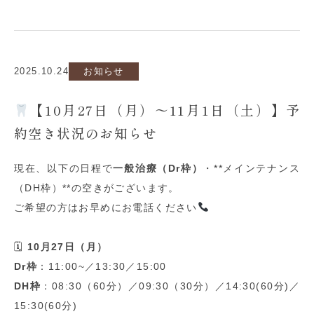
2025.10.24
お知らせ
【10月27日（月）〜11月1日（土）】予
約空き状況のお知らせ
現在、以下の日程で
一般治療（
Dr
枠）
・
**
メインテナンス
（
DH
枠）
**
の空きがございます。
ご希望の方はお早めにお電話ください
🗓
10
月
27
日（月）
Dr
枠
：
11:00~
／
13:30
／
15:00
DH
枠
：
08:30
（
60
分）／
09:30
（
30
分）／
14:30(60
分
)
／
15:30(60
分
)