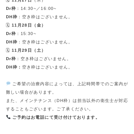
🗓
11
月27
日
（木）
Dr
枠
：
14:30~
／
16:00~
DH
枠
：空き枠はございません。
🗓
11
月
28
日（金）
Dr
枠
：
15:30~
DH
枠
：空き枠はございません。
🗓
11
月
29
日（土）
Dr
枠
：空き枠はございません。
DH
枠：
空き枠はございません。
ご希望の治療内容によっては、上記時間帯でのご案内が
難しい場合があります。
また、メインテナンス（
DH
枠）は担当以外の衛生士が対応
することもございます。ご了承ください。
ご予約はお電話にて受け付けております。