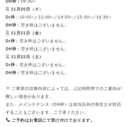
DH
枠：
09:30~
🗓
11
月
20
日
（木）
Dr
枠
：
10:00~
／
12:00~
／
14:30~
／
15:30~
／
16:30~
DH
枠
：空き枠はございません。
🗓
11
月
21
日（金）
Dr
枠
：空き枠はございません。
DH
枠
：空き枠はございません。
🗓
11
月
22
日（土）
Dr
枠
：空き枠はございません。
DH
枠：
空き枠はございません。
ご希望の治療内容によっては、上記時間帯でのご案内が
難しい場合があります。
また、メインテナンス（
DH
枠）は担当以外の衛生士が対応
することもございます。ご了承ください。
ご予約はお電話にて受け付けております。