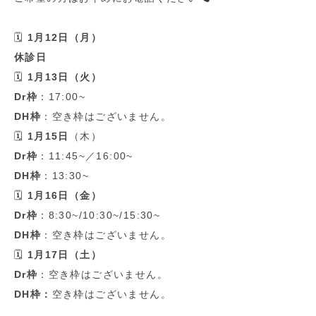
🗓
1
月
12
日（月）
休診日
🗓
1
月
13
日（火）
Dr
枠
：
17:00~
DH
枠
：空き枠はございません。
🗓
1
月
15
日
（木）
Dr
枠
：
11:45~
／
16:00~
DH
枠
：
13:30~
🗓
1
月
16
日（金）
Dr
枠
：
8:30~/10:30~/15:30~
DH
枠
：空き枠はございません。
🗓
1
月
17
日（土）
Dr
枠
：空き枠はございません。
DH
枠：
空き枠はございません。