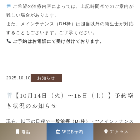
ご希望の治療内容によっては、上記時間帯でのご案内が
難しい場合があります。
また、メインテナンス（
DH
枠）は担当以外の衛生士が対応
することもございます。ご了承ください。
ご予約はお電話にて受け付けております。
2025.10.10
お知らせ
【10月14日（火）〜18日（土）】予約空
き状況のお知らせ
現在、以下の日程で
一般治療（Dr枠）
・**メインテナンス
（DH枠）**の空きがございます。
電話
WEB予約
アクセス
ご希望の方はお早めにお電話ください