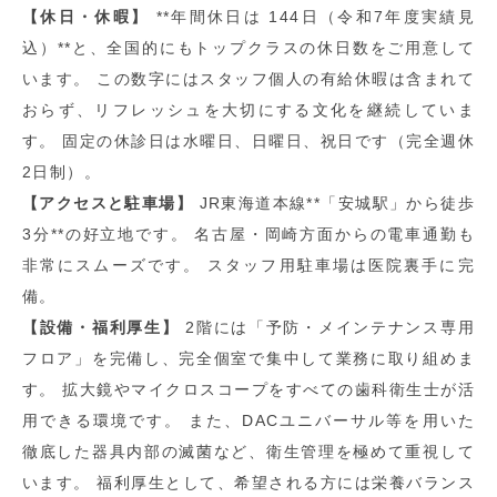
【休日・休暇】
**年間休日は 144日（令和7年度実績見
込）**と、全国的にもトップクラスの休日数をご用意して
います。 この数字にはスタッフ個人の有給休暇は含まれて
おらず、リフレッシュを大切にする文化を継続していま
す。 固定の休診日は水曜日、日曜日、祝日です（完全週休
2日制）。
【アクセスと駐車場】
JR東海道本線**「安城駅」から徒歩
3分**の好立地です。 名古屋・岡崎方面からの電車通勤も
非常にスムーズです。 スタッフ用駐車場は医院裏手に完
備。
【設備・福利厚生】
2階には「予防・メインテナンス専用
フロア」を完備し、完全個室で集中して業務に取り組めま
す。 拡大鏡やマイクロスコープをすべての歯科衛生士が活
用できる環境です。 また、DACユニバーサル等を用いた
徹底した器具内部の滅菌など、衛生管理を極めて重視して
います。 福利厚生として、希望される方には栄養バランス