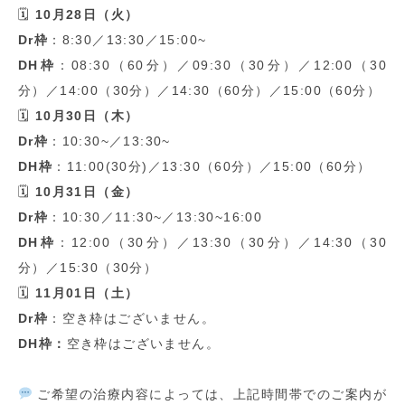
🗓
10
月
28
日（火）
Dr
枠
：
8:30
／
13:30
／
15:00~
DH
枠
：
08:30
（
60
分）／
09:30
（
30
分）／
12:00
（
30
分）／
14:00
（
30
分）／
14:30
（
60
分）／
15:00
（
60
分）
🗓
10
月
30
日（木）
Dr
枠
：
10:30~
／
13:30~
DH
枠
：
11:00(30
分
)
／
13:30
（
60
分）／
15:00
（
60
分）
🗓
10
月
31
日（金）
Dr
枠
：
10:30
／
11:30~
／
13:30~16:00
DH
枠
：
12:00
（
30
分）／
13:30
（
30
分）／
14:30
（
30
分）／
15:30
（
30
分）
🗓
11
月
01
日（土）
Dr
枠
：空き枠はございません。
DH
枠：
空き枠はございません。
ご希望の治療内容によっては、上記時間帯でのご案内が