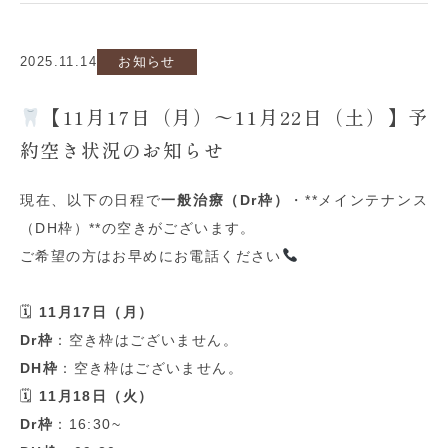
2025.11.14
お知らせ
【11月17日（月）〜11月22日（土）】予
約空き状況のお知らせ
現在、以下の日程で
一般治療（
Dr
枠）
・
**
メインテナンス
（
DH
枠）
**
の空きがございます。
ご希望の方はお早めにお電話ください
🗓
11
月
17
日（月）
Dr
枠
：空き枠はございません。
DH
枠
：空き枠はございません。
🗓
11
月
18
日（火）
Dr
枠
：
16:30~