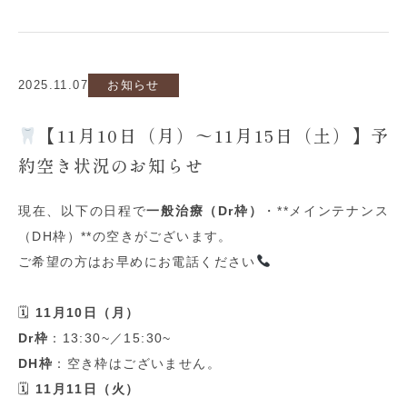
2025.11.07
お知らせ
【11月10日（月）〜11月15日（土）】予
約空き状況のお知らせ
現在、以下の日程で
一般治療（
Dr
枠）
・
**
メインテナンス
（
DH
枠）
**
の空きがございます。
ご希望の方はお早めにお電話ください
🗓
11
月
10
日（月）
Dr
枠
：
13:30~
／
15:30~
DH
枠
：空き枠はございません。
🗓
11
月
11
日（火）