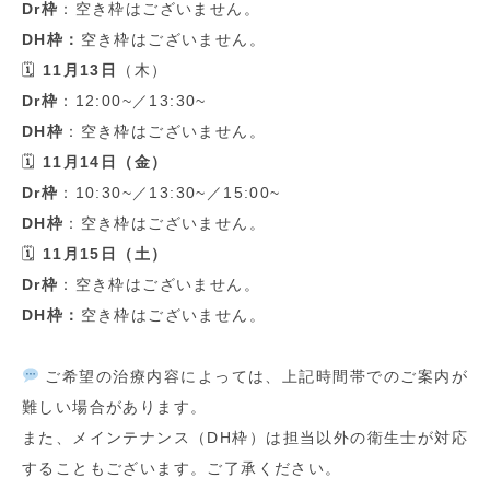
Dr
枠
：空き枠はございません。
DH
枠：
空き枠はございません。
🗓
11
月
13
日
（木）
Dr
枠
：
12:00~
／
13:30~
DH
枠
：空き枠はございません。
🗓
11
月
14
日（金）
Dr
枠
：
10:30~
／
13:30~
／
15:00~
DH
枠
：空き枠はございません。
🗓
11
月
15
日（土）
Dr
枠
：空き枠はございません。
DH
枠：
空き枠はございません。
ご希望の治療内容によっては、上記時間帯でのご案内が
難しい場合があります。
また、メインテナンス（
DH
枠）は担当以外の衛生士が対応
することもございます。ご了承ください。