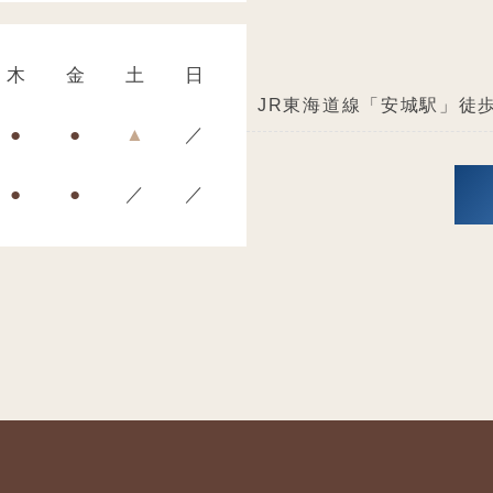
木
金
土
日
JR東海道線「安城駅」徒歩
●
●
▲
／
●
●
／
／