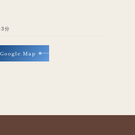
3分
Google Map