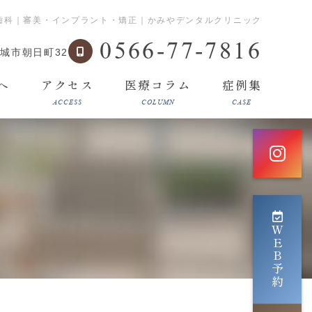
歯科｜審美・インプラント・矯正｜かみやデンタルクリニック
0566-77-7816
城市朝日町32
へ
アクセス
医療コラム
症例集
ACCESS
COLUMN
CASE
ＷＥＢ予約