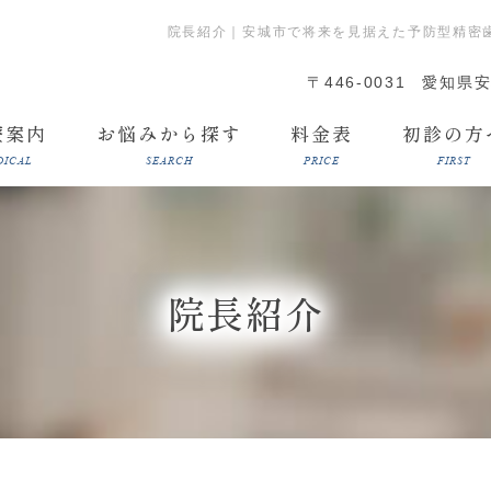
院長紹介｜安城市で将来を見据えた予防型精密
〒446-0031
愛知県安
療案内
お悩みから探す
料金表
初診の方
DICAL
SEARCH
PRICE
FIRST
院長紹介