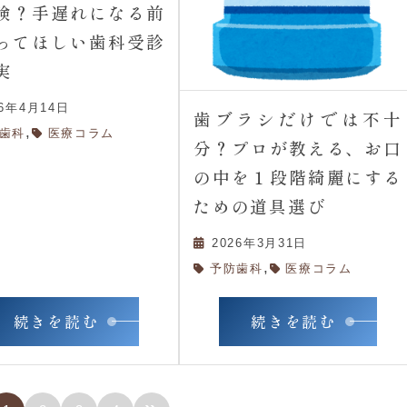
険？手遅れになる前
ってほしい歯科受診
実
26年4月14日
歯ブラシだけでは不十
,
歯科
医療コラム
分？プロが教える、お口
の中を１段階綺麗にする
ための道具選び
2026年3月31日
,
予防歯科
医療コラム
続きを読む
続きを読む