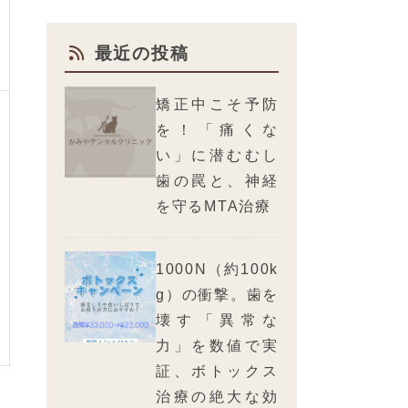
最近の投稿
矯正中こそ予防
を！「痛くな
い」に潜むむし
歯の罠と、神経
を守るMTA治療
1000N（約100k
g）の衝撃。歯を
壊す「異常な
力」を数値で実
証、ボトックス
治療の絶大な効