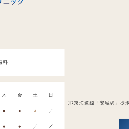
2
歯科
木
金
土
日
JR東海道線「安城駅」徒歩
●
●
▲
／
●
●
／
／