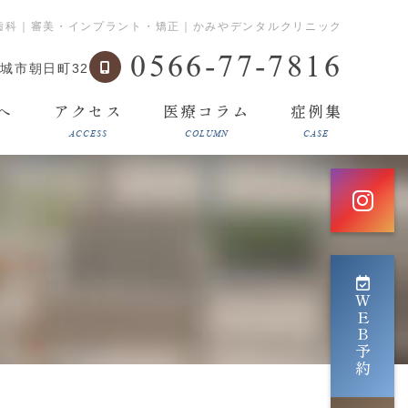
歯科｜審美・インプラント・矯正｜かみやデンタルクリニック
0566-77-7816
城市朝日町32
へ
アクセス
医療コラム
症例集
ACCESS
COLUMN
CASE
ＷＥＢ予約