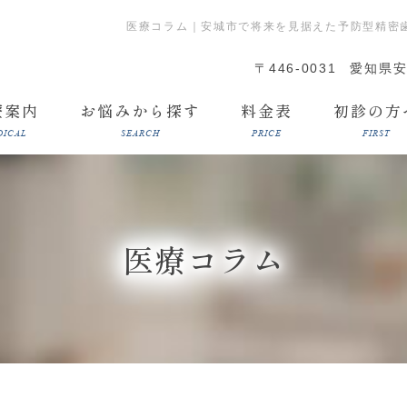
医療コラム｜安城市で将来を見据えた予防型精密
〒446-0031
愛知県安
療案内
お悩みから探す
料金表
初診の方
DICAL
SEARCH
PRICE
FIRST
医療コラム