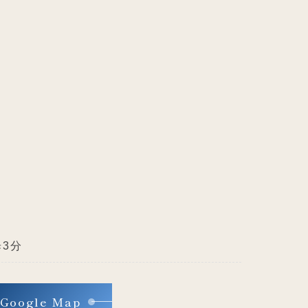
3分
Google Map